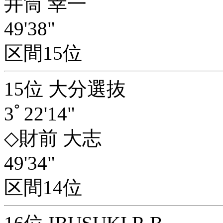
井筒 幸一
49'38"
区間15位
15位 大分選抜
3ﾟ22'14"
◇財前 大志
49'34"
区間14位