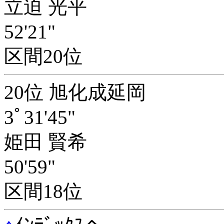
立迫 光平
52'21"
区間20位
20位 旭化成延岡
3ﾟ31'45"
姫田 賢希
50'59"
区間18位