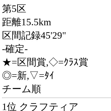
第5区
距離15.5km
区間記録45'29"
-確定-
★=区間賞,◇=ｸﾗｽ賞
◎=新,▽=ﾀｲ
チーム順
1位 クラフティア