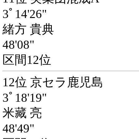
3ﾟ14'26"
緒方 貴典
48'08"
区間12位
12位 京セラ鹿児島
3ﾟ18'19"
米藏 亮
48'49"