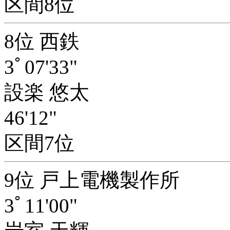
区間8位
8位 西鉄
3ﾟ07'33"
設楽 悠太
46'12"
区間7位
9位 戸上電機製作所
3ﾟ11'00"