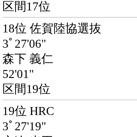
区間17位
18位 佐賀陸協選抜
3ﾟ27'06"
森下 義仁
52'01"
区間19位
19位 HRC
3ﾟ27'19"