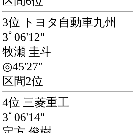
区間6位
3位 トヨタ自動車九州
3ﾟ06'12"
牧瀬 圭斗
◎45'27"
区間2位
4位 三菱重工
3ﾟ06'14"
定方 俊樹