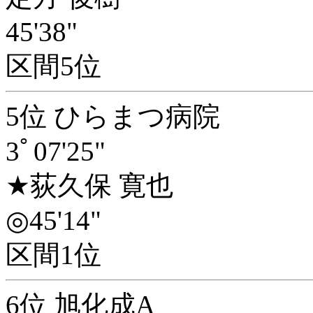
45'38"
区間5位
5位 ひらまつ病院
3ﾟ07'25"
★荻久保 寛也
◎45'14"
区間1位
6位 旭化成A