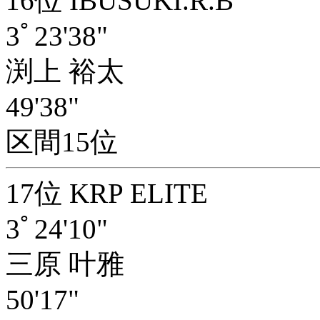
16位 IBUSUKI.R.B
3ﾟ23'38"
渕上 裕太
49'38"
区間15位
17位 KRP ELITE
3ﾟ24'10"
三原 叶雅
50'17"