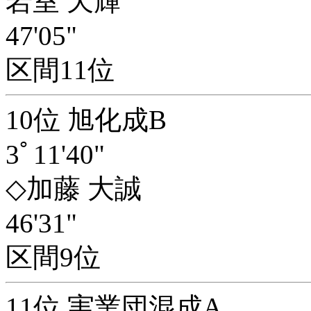
岩室 天輝
47'05"
区間11位
10位 旭化成B
3ﾟ11'40"
◇加藤 大誠
46'31"
区間9位
11位 実業団混成A