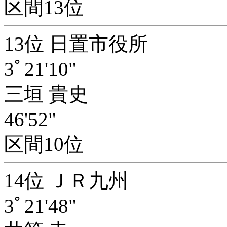
区間13位
13位 日置市役所
3ﾟ21'10"
三垣 貴史
46'52"
区間10位
14位 ＪＲ九州
3ﾟ21'48"