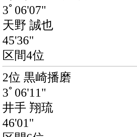
3ﾟ06'07"
天野 誠也
45'36"
区間4位
2位 黒崎播磨
3ﾟ06'11"
井手 翔琉
46'01"