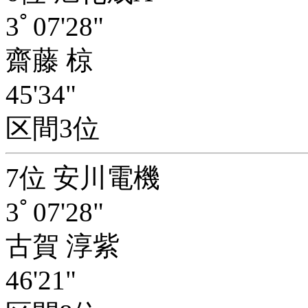
3ﾟ07'28"
齋藤 椋
45'34"
区間3位
7位 安川電機
3ﾟ07'28"
古賀 淳紫
46'21"