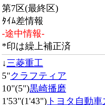
第7区(最終区)
ﾀｲﾑ差情報
-途中情報-
*印は繰上補正済
↓
三菱重工
5"
クラフティア
10"(5")
黒崎播磨
1'53"(1'43")
トヨタ自動車