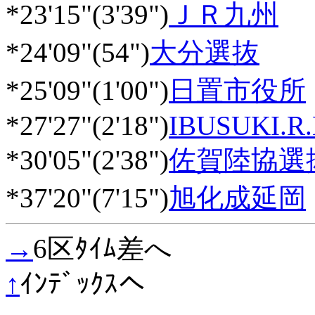
*23'15"(3'39")
ＪＲ九州
*24'09"(54")
大分選抜
*25'09"(1'00")
日置市役所
*27'27"(2'18")
IBUSUKI.R
*30'05"(2'38")
佐賀陸協選
*37'20"(7'15")
旭化成延岡
→
6区ﾀｲﾑ差へ
↑
ｲﾝﾃﾞｯｸｽへ