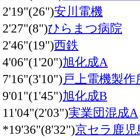
2'19"(26")
安川電機
2'27"(8")
ひらまつ病院
2'46"(19")
西鉄
4'06"(1'20")
旭化成A
7'16"(3'10")
戸上電機製作
9'01"(1'45")
旭化成B
11'04"(2'03")
実業団混成A
*19'36"(8'32")
京セラ鹿児