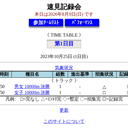
速見記録会
本日は2026年8月9日(日) です
参加ﾁｰﾑﾘｽﾄ
ﾊﾟﾌｫｰﾏﾝｽ
《 TIME TABLE 》
第1日目
2023年10月25日 (1日目)
気象状況
時刻
種目名
組数
進出基準
招集状況
記
《 トラック 》
:50
男女 10000m 決勝
1
-
△
:50
女子 10000m 決勝
1
-
□
凡例: □=完なし △=ｴﾝﾄﾘ完 ◇=暫定 〇=招集完 ◎=記録完
更新
このサイトについて