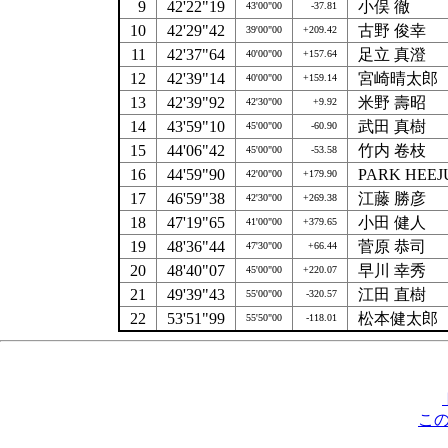
9
42'22"19
小俣 徹
43'00"00
-37.81
10
42'29"42
古野 俊幸
39'00"00
+209.42
11
42'37"64
足立 真澄
40'00"00
+157.64
12
42'39"14
宮崎晴太郎
40'00"00
+159.14
13
42'39"92
米野 壽昭
42'30"00
+9.92
14
43'59"10
武田 真樹
45'00"00
-60.90
15
44'06"42
竹内 卷枝
45'00"00
-53.58
16
44'59"90
PARK HEEJ
42'00"00
+179.90
17
46'59"38
江藤 勝彦
42'30"00
+269.38
18
47'19"65
小田 健人
41'00"00
+379.65
19
48'36"44
菅原 恭司
47'30"00
+66.44
20
48'40"07
早川 幸秀
45'00"00
+220.07
21
49'39"43
江田 直樹
55'00"00
-320.57
22
53'51"99
松本健太郎
55'50"00
-118.01
こ