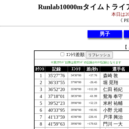
Runlab10000mタイム
本日は20
《 P
男子
【 
ｴﾝﾄﾘ差順
※第2ﾗｳﾝﾄﾞ以降は前ﾗｳﾝﾄﾞの記録がｴﾝﾄﾘ記録となります
ｶｳﾝﾄ
記録
ｴﾝﾄﾘ
差(秒)
選手名
1
35'27"76
森崎 敦
34'30"00
+57.76
2
36'33"55
堀 晃翔
37'00"00
-26.45
3
36'52"20
仁田 裕紀
35'00"00
+112.20
4
37'18"01
鴛海 奉守
38'20"00
-61.99
5
39'52"23
米村 祐輔
39'00"00
+52.23
6
40'33"95
小野 元靖
39'00"00
+93.95
7
41'13"59
戸澤 興治
45'00"00
-226.41
8
41'59"63
門川 一大
39'00"00
+179.63