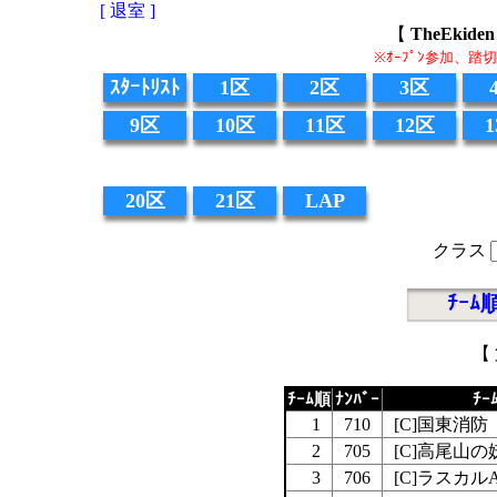
[ 退室 ]
【
TheEki
※ｵｰﾌﾟﾝ参加、
ｽﾀｰﾄﾘｽﾄ
1区
2区
3区
9区
10区
11区
12区
20区
21区
LAP
クラス
ﾁｰﾑ
【 
ﾁｰﾑ順
ﾅﾝﾊﾞｰ
ﾁｰ
1
710
[C]国東消防
2
705
[C]高尾山の
3
706
[C]ラスカル