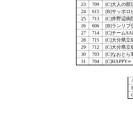
23
709
[C]大人の
24
615
[B]サッポ
25
713
[C]井野辺病
26
606
[B]ランリ
27
714
[C]チームSA
28
715
[C]大分県
29
712
[C]大分県
30
703
[C]なおとら
31
704
[C]HAPPY∞