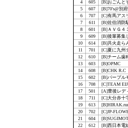
4
605
[B]おごんと
5
607
[B]70's@別
6
707
[C]有馬ア
7
611
[B]佐伯消
8
601
[B]ＡＶＧ４
9
609
[B]後輩募
10
614
[B]共火走
11
701
[C]夏に九
12
610
[B]チーム
13
603
[B]OPMC
14
608
[B]CHK R.C
15
602
[B]パープ
16
708
[C]TEAM EIJ
17
501
[A]豊後レ
18
711
[C]大分赤
19
613
[B]HIRAK.ru
20
702
[C]JP-FLOW
21
604
[B]SUGIMO
22
612
[B]西日本