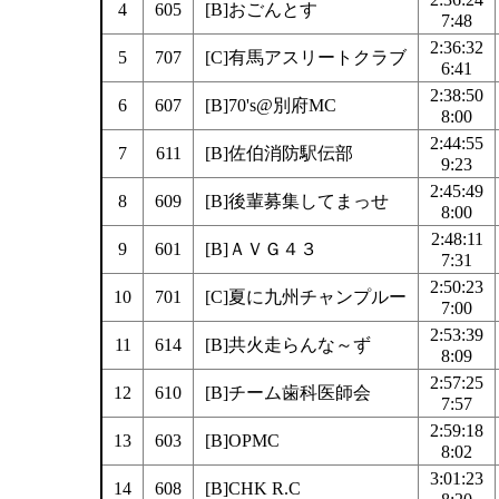
4
605
[B]おごんとす
7:48
2:36:32
5
707
[C]有馬アスリートクラブ
6:41
2:38:50
6
607
[B]70's@別府MC
8:00
2:44:55
7
611
[B]佐伯消防駅伝部
9:23
2:45:49
8
609
[B]後輩募集してまっせ
8:00
2:48:11
9
601
[B]ＡＶＧ４３
7:31
2:50:23
10
701
[C]夏に九州チャンプルー
7:00
2:53:39
11
614
[B]共火走らんな～ず
8:09
2:57:25
12
610
[B]チーム歯科医師会
7:57
2:59:18
13
603
[B]OPMC
8:02
3:01:23
14
608
[B]CHK R.C