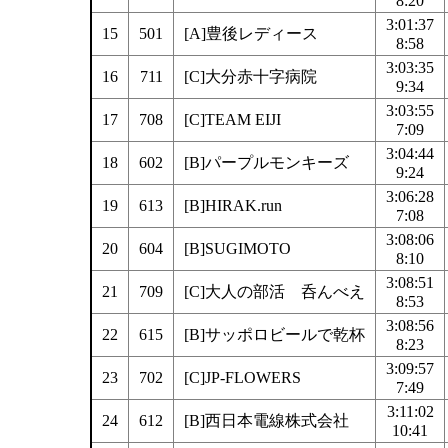
8:20
3:01:37
15
501
[A]豊後レディース
8:58
3:03:35
16
711
[C]大分赤十字病院
9:34
3:03:55
17
708
[C]TEAM EIJI
7:09
3:04:44
18
602
[B]パープルモンキーズ
9:24
3:06:28
19
613
[B]HIRAK.run
7:08
3:08:06
20
604
[B]SUGIMOTO
8:10
3:08:51
21
709
[C]大人の部活 呑んべえ
8:53
3:08:56
22
615
[B]サッポロビールで乾杯
8:23
3:09:57
23
702
[C]JP-FLOWERS
7:49
3:11:02
24
612
[B]西日本電線株式会社
10:41