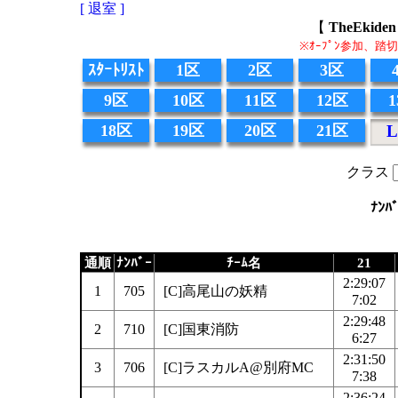
[ 退室 ]
【
TheEki
※ｵｰﾌﾟﾝ参加、
ｽﾀｰﾄﾘｽﾄ
1区
2区
3区
9区
10区
11区
12区
18区
19区
20区
21区
L
クラス
ﾅﾝﾊ
通順
ﾅﾝﾊﾞｰ
ﾁｰﾑ名
21
2:29:07
1
705
[C]高尾山の妖精
7:02
2:29:48
2
710
[C]国東消防
6:27
2:31:50
3
706
[C]ラスカルA@別府MC
7:38
2:36:24