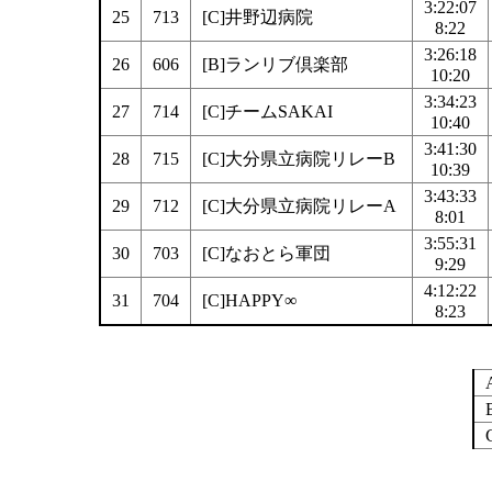
3:22:07
25
713
[C]井野辺病院
8:22
3:26:18
26
606
[B]ランリブ倶楽部
10:20
3:34:23
27
714
[C]チームSAKAI
10:40
3:41:30
28
715
[C]大分県立病院リレーB
10:39
3:43:33
29
712
[C]大分県立病院リレーA
8:01
3:55:31
30
703
[C]なおとら軍団
9:29
4:12:22
31
704
[C]HAPPY∞
8:23