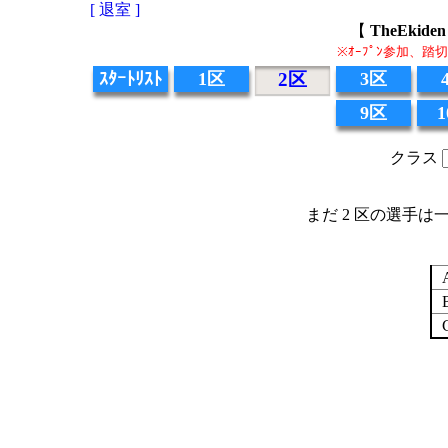
[ 退室 ]
【
TheEki
※ｵｰﾌﾟﾝ参加、
ｽﾀｰﾄﾘｽﾄ
1区
2区
3区
9区
クラス
まだ 2 区の選手