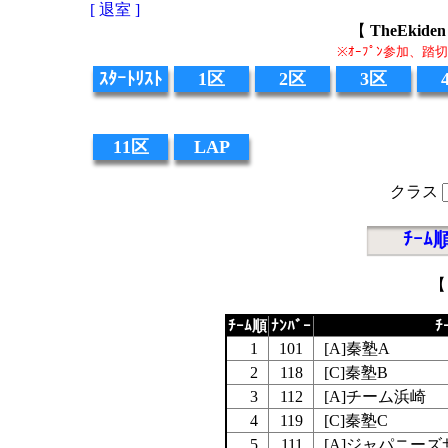
[ 退室 ]
【
TheEki
※ｵｰﾌﾟﾝ参加、
ｽﾀｰﾄﾘｽﾄ
1区
2区
3区
11区
LAP
クラス
ﾁｰﾑ
【
ﾁｰﾑ順
ﾅﾝﾊﾞｰ
ﾁ
1
101
[A]秦塾A
2
118
[C]秦塾B
3
112
[A]チーム浜崎
4
119
[C]秦塾C
5
111
[A]ジャパニー