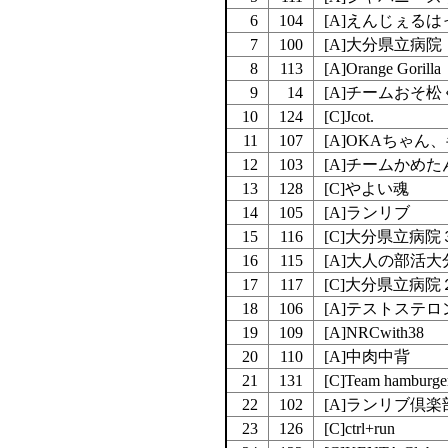
6
104
[A]えんじぇるは
7
100
[A]大分県立病
8
113
[A]Orange Gorilla
9
14
[A]チームおそ松
10
124
[C]Jcot.
11
107
[A]OKAちゃん
12
103
[A]チームかめた
13
128
[C]やよい魂
14
105
[A]ランリブ
15
116
[C]大分県立病
16
115
[A]大人の部活大
17
117
[C]大分県立病
18
106
[A]テストステロ
19
109
[A]NRCwith38
20
110
[A]中肉中背
21
131
[C]Team hamburge
22
102
[A]ランリブ倶楽
23
126
[C]ctrl+run