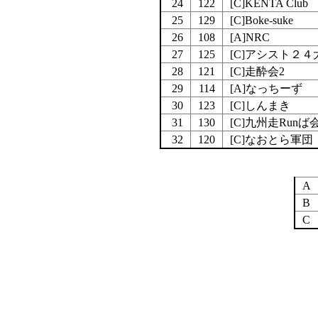
24
122
[C]KENTA Club
25
129
[C]Boke-suke
26
108
[A]NRC
27
125
[C]アシスト２
28
121
[C]走酔会2
29
114
[A]なっちーず
30
123
[C]しんまき
31
130
[C]九州走Runば
32
120
[C]なおとら軍団
A
B
C