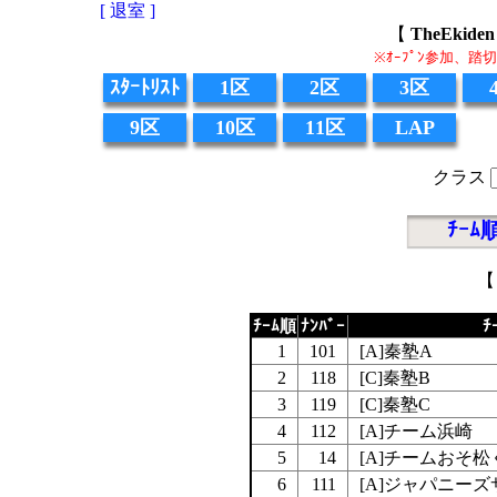
[ 退室 ]
【
TheEki
※ｵｰﾌﾟﾝ参加、
ｽﾀｰﾄﾘｽﾄ
1区
2区
3区
9区
10区
11区
LAP
クラス
ﾁｰﾑ
【
ﾁｰﾑ順
ﾅﾝﾊﾞｰ
ﾁ
1
101
[A]秦塾A
2
118
[C]秦塾B
3
119
[C]秦塾C
4
112
[A]チーム浜崎
5
14
[A]チームおそ松
6
111
[A]ジャパニー