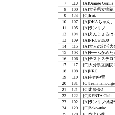
7
113
[A]Orange Gorilla
8
100
[A]大分県立病
9
124
[C]Jcot.
10
107
[A]OKAちゃん
11
105
[A]ランリブ
12
104
[A]えんじぇるは
13
109
[A]NRCwith38
14
115
[A]大人の部活大
15
103
[A]チームかめた
16
106
[A]テストステロ
17
117
[C]大分県立病
18
108
[A]NRC
19
110
[A]中肉中背
20
131
[C]Team hamburge
21
121
[C]走酔会2
22
122
[C]KENTA Club
23
102
[A]ランリブ倶楽
24
129
[C]Boke-suke
25
128
[C]やよい魂