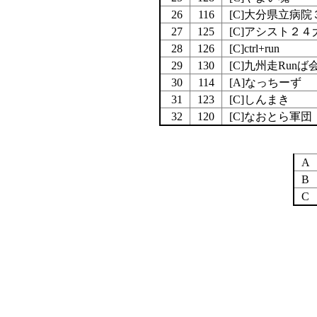
26
116
[C]大分県立病
27
125
[C]アシスト２
28
126
[C]ctrl+run
29
130
[C]九州走Runば
30
114
[A]なっちーず
31
123
[C]しんまき
32
120
[C]なおとら軍団
A
B
C