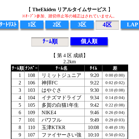
【
TheEkiden リアルタイムサービス
】
※ｵｰﾌﾟﾝ参加、踏切停止等の補正はされていません。
ﾀｰﾄﾘｽﾄ
1区
2区
3区
4区
LAP
ﾁｰﾑ順
個人順
【 第 4 区 成績】
2.2km
ﾁｰﾑ順
ﾅﾝﾊﾞｰ
ﾁｰﾑ名
ﾀｲﾑ
差
1
108
リミットジュニア
9:20
0:00 (0:00)
2
106
神拝FC
9:22
0:02 (0:02)
3
103
はやぐさ
9:30
0:10 (0:08)
4
104
イナズマドライブ
9:34
0:14 (0:04)
5
105
多賀の白猫1年生
9:42
0:22 (0:08)
6
109
NIKE4
9:46
0:26 (0:04)
7
101
パワフル
9:49
0:29 (0:03)
8
110
玉津KTKR
10:08
0:48 (0:19)
9
107
ファイヤーさい強
10:10
0:50 (0:02)