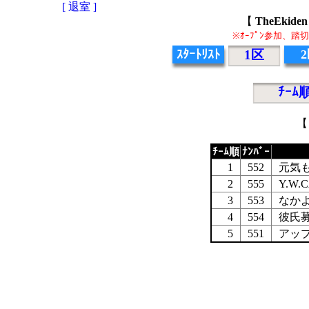
[ 退室 ]
【
TheEki
※ｵｰﾌﾟﾝ参加、
ｽﾀｰﾄﾘｽﾄ
1区
ﾁｰﾑ
【
ﾁｰﾑ順
ﾅﾝﾊﾞｰ
1
552
元気
2
555
Y.W.
3
553
なか
4
554
彼氏
5
551
アッ