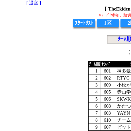
[ 退室 ]
【
TheEki
※ｵｰﾌﾟﾝ参加、
ｽﾀｰﾄﾘｽﾄ
1区
ﾁｰﾑ
【
ﾁｰﾑ順
ﾅﾝﾊﾞｰ
1
601
神多飯
2
602
RTYG
3
609
小松が
4
605
赤山学
5
606
SKWK
6
608
かたつ
7
603
YAYN
8
610
チーム
9
607
ピット