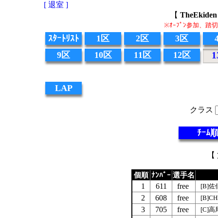
[ 退室 ]
【
TheEki
※ｵｰﾌﾟﾝ参加、
ｽﾀｰﾄﾘｽﾄ
1区
2区
3区
9区
10区
11区
12区
1
LAP
クラス
ﾁｰﾑ
【 
個順
ﾅﾝﾊﾞｰ
選手名
1
611
free
[B]
2
608
free
[B]CH
3
705
free
[C]