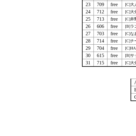
23
709
free
[C]
24
712
free
[C]
25
713
free
[C]
26
606
free
[B]
27
703
free
[C]
28
714
free
[C]チ
29
704
free
[C]H
30
615
free
[B]
31
715
free
[C]