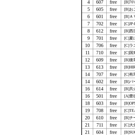
4
607
free
[B]7
5
605
free
[B]
6
601
free
[B]
7
702
free
[C]JP
8
612
free
[B]
9
701
free
[C]
10
706
free
[C]
11
710
free
[C]
12
609
free
[B]
13
613
free
[B]HI
14
707
free
[C]
14
602
free
[B]
16
614
free
[B]
16
501
free
[A]
18
603
free
[B]O
19
708
free
[C]TE
20
610
free
[B]
21
711
free
[C]
21
604
free
[B]S