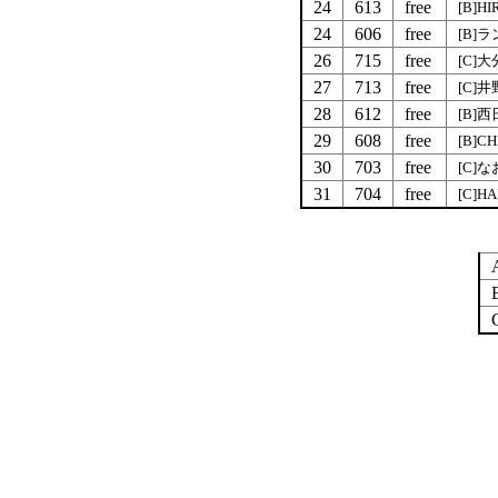
24
613
free
[B]HI
24
606
free
[B]
26
715
free
[C]
27
713
free
[C]
28
612
free
[B]
29
608
free
[B]CH
30
703
free
[C]
31
704
free
[C]H