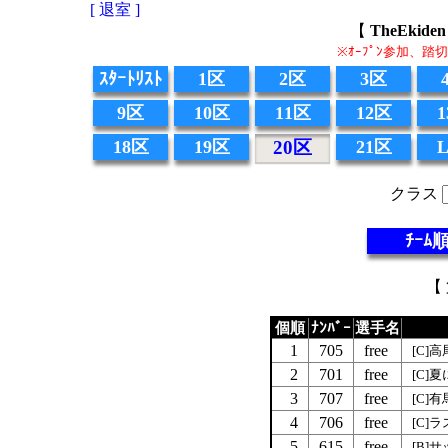
[ 退室 ]
【
TheEki
※ｵｰﾌﾟﾝ参加、
ｽﾀｰﾄﾘｽﾄ
1区
2区
3区
9区
10区
11区
12区
18区
19区
20区
21区
クラス
ﾁｰﾑ
【 
個順
ﾅﾝﾊﾞｰ
選手名
1
705
free
[C]
2
701
free
[C]
3
707
free
[C]
4
706
free
[C]
5
615
free
[B]