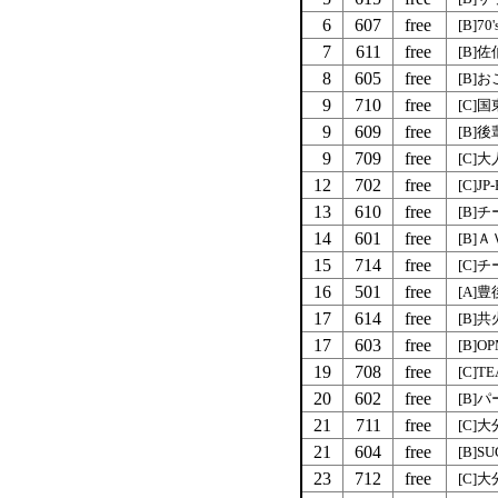
6
607
free
[B]7
7
611
free
[B]
8
605
free
[B]
9
710
free
[C]
9
609
free
[B]
9
709
free
[C]
12
702
free
[C]JP
13
610
free
[B]
14
601
free
[B]
15
714
free
[C]チ
16
501
free
[A]
17
614
free
[B]
17
603
free
[B]O
19
708
free
[C]TE
20
602
free
[B]
21
711
free
[C]
21
604
free
[B]S
23
712
free
[C]