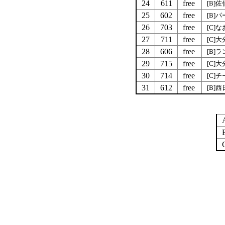
24
611
free
[B]
25
602
free
[B]
26
703
free
[C]
27
711
free
[C]
28
606
free
[B]
29
715
free
[C]
30
714
free
[C]チ
31
612
free
[B]