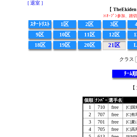
[ 退室 ]
【
TheEki
※ｵｰﾌﾟﾝ参加、
ｽﾀｰﾄﾘｽﾄ
1区
2区
3区
9区
10区
11区
12区
18区
19区
20区
21区
クラス
ﾁｰﾑ
【 
個順
ﾅﾝﾊﾞｰ
選手名
1
710
free
[C]
2
707
free
[C]
3
701
free
[C]
4
705
free
[C]
5
613
free
[B]HI