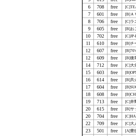
6
708
free
[C]TE
7
601
free
[B]
8
706
free
[C]
9
605
free
[B]
10
702
free
[C]JP
11
610
free
[B]
12
607
free
[B]7
12
609
free
[B]
14
712
free
[C]
15
603
free
[B]O
16
614
free
[B]
17
604
free
[B]S
18
608
free
[B]CH
19
713
free
[C]
20
615
free
[B]
20
704
free
[C]H
22
709
free
[C]
23
501
free
[A]