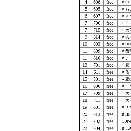
4
608
free
[B]CH
5
605
free
[B]
6
607
free
[B]7
7
706
free
[C]
7
715
free
[C]
9
614
free
[B]
10
603
free
[B]O
11
609
free
[B]
11
610
free
[B]
13
701
free
[C]
14
611
free
[B]
15
501
free
[A]
16
606
free
[B]
17
709
free
[C]
18
711
free
[C]
19
601
free
[B]
20
613
free
[B]HI
21
702
free
[C]JP
22
604
free
[B]S