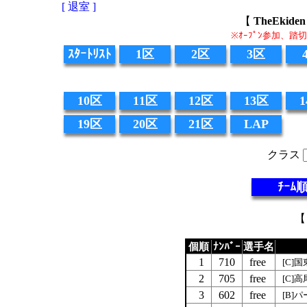
[ 退室 ]
【
TheEki
※ｵｰﾌﾟﾝ参加、
ｽﾀｰﾄﾘｽﾄ
1区
2区
3区
10区
11区
12区
13区
19区
20区
21区
LAP
クラス
ﾁｰﾑ
【
個順
ﾅﾝﾊﾞｰ
選手名
1
710
free
[C]
2
705
free
[C]
3
602
free
[B]