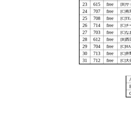
23
615
free
[B]
24
707
free
[C]
25
708
free
[C]TE
26
714
free
[C]チ
27
703
free
[C]
28
612
free
[B]
29
704
free
[C]H
30
713
free
[C]
31
712
free
[C]