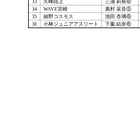
33
久峰陸上
三浦 莉裕⑥
34
WAVE宮崎
廣村 采音⑤
35
細野コスモス
池田 杏璃⑥
36
小林ジュニアアスリート
下薗 結奈⑥