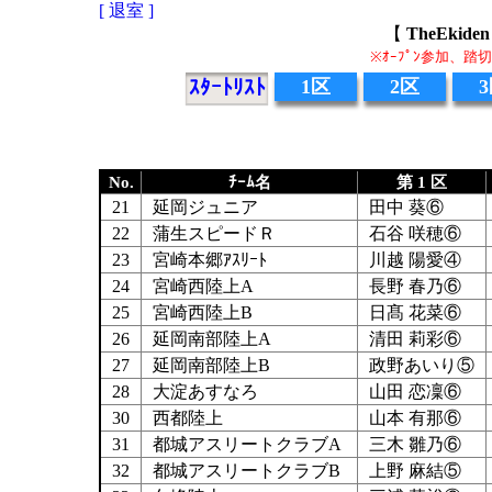
[ 退室 ]
【
TheEki
※ｵｰﾌﾟﾝ参加、
ｽﾀｰﾄﾘｽﾄ
1区
2区
No.
ﾁｰﾑ名
第 1 区
21
延岡ジュニア
田中 葵⑥
22
蒲生スピードＲ
石谷 咲穂⑥
23
宮崎本郷ｱｽﾘｰﾄ
川越 陽愛④
24
宮崎西陸上A
長野 春乃⑥
25
宮崎西陸上B
日髙 花菜⑥
26
延岡南部陸上A
清田 莉彩⑥
27
延岡南部陸上B
政野あいり⑤
28
大淀あすなろ
山田 恋凜⑥
30
西都陸上
山本 有那⑥
31
都城アスリートクラブA
三木 雛乃⑥
32
都城アスリートクラブB
上野 麻結⑤