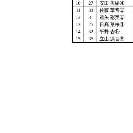
10
27
安田 美緒④
11
33
佐藤 華音⑥
12
31
遠矢 彩実⑥
13
25
日髙 菜桜④
14
32
平野 杏⑤
15
35
立山 凛音⑥