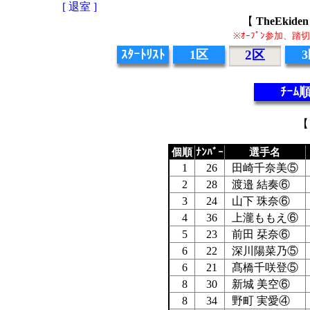
[ 退室 ]
【
TheEki
※ｵｰﾌﾟﾝ参加、
ｽﾀｰﾄﾘｽﾄ
1区
2区
ﾁｰﾑ
【
個順
ﾅﾝﾊﾞｰ
選手名
1
26
田崎千奈美⑤
2
28
渡邉 結奏⑥
3
24
山下 珠奈⑥
4
36
上瀧ももえ⑥
5
23
前田 栞奈⑥
6
22
深川陽菜乃⑤
6
21
髙橋千咲登⑤
8
30
新城 美空⑥
8
34
野町 実愛④