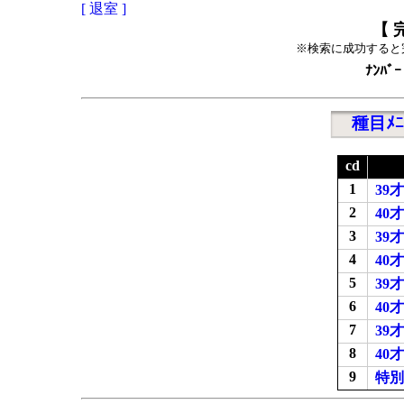
[ 退室 ]
【 
※検索に成功すると
ﾅﾝﾊﾞｰ
種目ﾒﾆ
cd
1
39
2
40
3
39
4
40
5
39
6
40
7
39
8
40
9
特別1