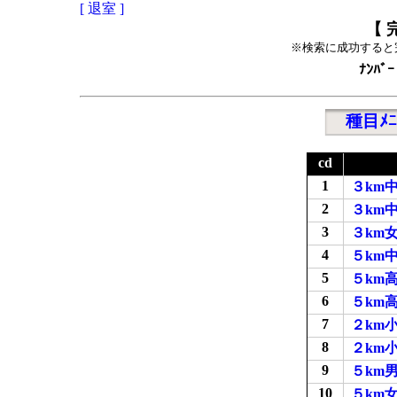
[ 退室 ]
【 
※検索に成功すると
ﾅﾝﾊﾞｰ
種目ﾒﾆ
cd
1
３km
2
３km
3
３km
4
５km
5
５km
6
５km
7
２km
8
２km
9
５km男
10
５km女