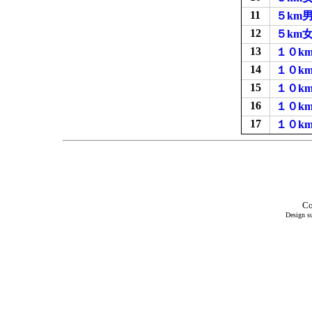
11
５km
12
５km
13
１０k
14
１０k
15
１０k
16
１０k
17
１０k
Co
Design su