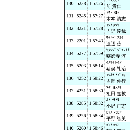
ﾏｴ ｷﾐﾋﾄ
130
5238
1:57:26
前 貴仁
ｷﾓﾄ ｷﾖｼ
131
5245
1:57:27
木本 清志
ﾖｼﾉ ﾀﾂﾔ
132
3221
1:57:28
吉野 達哉
ﾜﾀﾅﾍﾞ ｱｵｲ
133
2201
1:57:43
渡辺 葵
ﾔｸｼｼﾞ ｼﾞｭﾝｲﾁ
134
5277
1:57:59
藥師寺 淳
ｲﾉﾏﾀ ﾚｲｼﾞ
135
5203
1:58:14
猪俣 礼治
ﾖｼｵｶ ﾉﾌﾞﾕｷ
136
4252
1:58:22
吉岡 伸行
ｿﾀﾞ ﾖｼﾉﾘ
137
4251
1:58:30
祖田 嘉教
ｵﾉ ﾏｻﾉﾘ
138
5285
1:58:32
小野 正憲
ﾋﾗﾉ ﾄﾓﾋﾃﾞ
139
5256
1:58:34
平野 智英
ｶﾝﾉ ｶﾂﾐ
140
5260
1:58:46