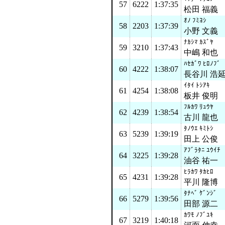
57
6222
1:37:35
松田 福義
ｵﾉ ﾌﾐﾖｼ
58
2203
1:37:39
小野 文義
ﾅｶｼﾏ ｶｽﾞﾔ
59
3210
1:37:43
中嶋 和也
ﾊｾｶﾞﾜ ﾋﾛﾉﾌﾞ
60
4222
1:38:07
長谷川 浩
ｲﾀｲ ﾄｼｱｷ
61
4254
1:38:08
板井 俊明
ﾌﾙｶﾜ ﾘｭｳﾔ
62
4239
1:38:54
古川 龍也
ﾀﾉｳｴ ｷﾐﾄｼ
63
5239
1:39:19
田上 公俊
ｱﾌﾞﾗﾀﾆ ﾕｳｲﾁ
64
3225
1:39:28
油谷 祐一
ﾋﾗｶﾜ ﾀｶﾋﾛ
65
4231
1:39:28
平川 隆博
ﾀﾅﾍﾞ ｹﾞﾝｼﾞ
66
5279
1:39:56
田部 源二
ｶﾜﾓ ﾉﾌﾞﾕｷ
67
3219
1:40:18