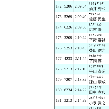
ｻｶｲ ﾋﾃﾞｶｽﾞ
172
5286
2:09:34
酒井 秀和
ｻﾄｳ ﾀﾐｵ
173
5269
2:09:40
佐藤 民生
ﾋﾛｽｴ ﾀｶｼ
174
6226
2:09:56
広末 隆
ﾋﾗﾉ ﾖｼﾋﾛ
175
3209
2:10:24
平野 喜裕
ｼﾊﾞﾀ ﾉﾌﾞﾕｷ
176
5253
2:10:43
柴田 信之
ｼﾓｵｶ ｱﾂｼ
177
4233
2:11:55
下岡 淳
ﾋﾗﾔﾏ ﾅﾘｱｷ
178
5213
2:12:10
平山 斉昭
ｲｻﾔﾏ ﾔｽﾅﾘ
179
7207
2:13:32
諌山 康成
ﾀﾅｶ ﾀｶﾉﾘ
180
6234
2:14:22
田中 孝典
ｺｲｽﾞﾐ ﾀｶﾕｷ
181
3213
2:14:39
小泉 貴之
ﾐﾔﾓﾄ ﾀｶﾋﾛ