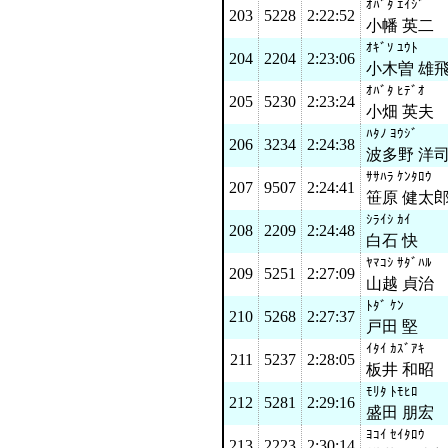
ｵﾊﾞﾀ ｴｲｼﾞ
203
5228
2:22:52
小幡 英二
ｵｷﾞｿ ﾕｳﾄ
204
2204
2:23:06
小木曽 雄
ｵﾊﾞﾀ ﾋﾃﾞｵ
205
5230
2:23:24
小畑 英夫
ﾊﾀﾉ ﾖｳｼﾞ
206
3234
2:24:38
波多野 洋
ｻｻﾊﾗ ｹﾝﾀﾛｳ
207
9507
2:24:41
笹原 健太
ｼﾗｲｼ ｶｲ
208
2209
2:24:48
白石 快
ﾔﾏｺｼ ｻﾀﾞﾊﾙ
209
5251
2:27:09
山越 貞治
ﾄﾀﾞ ｹﾝ
210
5268
2:27:37
戸田 堅
ｲﾀｲ ｶｽﾞｱｷ
211
5237
2:28:05
板井 和昭
ﾓﾘﾀ ﾄﾓﾋﾛ
212
5281
2:29:16
盛田 朋宏
ﾖｺｲ ｾｲﾀﾛｳ
213
2223
2:30:14