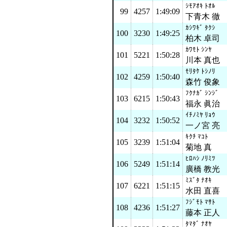
ｼﾓｱｵｷ ﾄｵﾙ
99
4257
1:49:09
下青木 徹
ｶｼﾜｷﾞ ﾀｸｼ
100
3230
1:49:25
柏木 卓司
ｶﾜﾓﾄ ｼﾝﾔ
101
5221
1:50:28
川本 真也
ﾓﾘﾀｹ ﾄｼﾉﾘ
102
4259
1:50:40
森竹 俊象
ﾌｸﾅｶﾞ ｼﾝｼﾞ
103
6215
1:50:43
福永 眞治
ｲﾁﾉﾐﾔ ﾘｮｳ
104
3232
1:50:52
一ノ宮 亮
ｷｸﾁ ﾏｺﾄ
105
3239
1:51:04
菊地 真
ﾋﾛﾊｼ ﾉﾘﾐﾂ
106
5249
1:51:14
廣橋 教光
ﾐｽﾞﾀ ﾅｵｷ
107
6221
1:51:15
水田 直喜
ﾌｼﾞﾓﾄ ﾏｻﾄ
108
4236
1:51:27
藤本 正人
ﾀﾏﾀﾞ ﾅｵﾔ