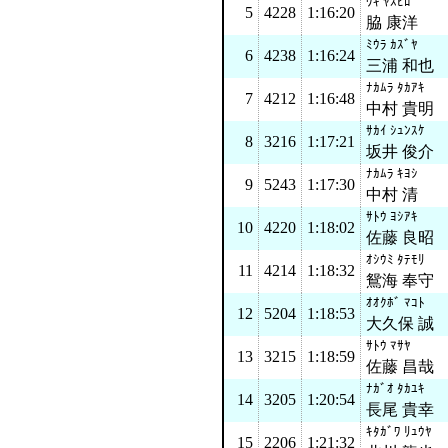
ﾜｷ ﾔｽﾋﾛ
5
4228
1:16:20
脇 康洋
ﾐｳﾗ ｶｽﾞﾔ
6
4238
1:16:24
三浦 和也
ﾅｶﾑﾗ ﾀｶｱｷ
7
4212
1:16:48
中村 貴明
ｻｶｲ ｼｭﾝｽｹ
8
3216
1:17:21
坂井 俊介
ﾅｶﾑﾗ ｷﾖｼ
9
5243
1:17:30
中村 清
ｻﾄｳ ﾖｼｱｷ
10
4220
1:18:02
佐藤 良昭
ｵｼｳﾐ ﾀﾃﾓﾘ
11
4214
1:18:32
鴛海 奉守
ｵｵｸﾎﾞ ﾏｺﾄ
12
5204
1:18:53
大久保 誠
ｻﾄｳ ﾏｻﾔ
13
3215
1:18:59
佐藤 昌哉
ﾅｶﾞｵ ﾀｶﾕｷ
14
3205
1:20:54
長尾 貴幸
ｷﾀｶﾞﾜ ﾘｭｳﾔ
15
2206
1:21:32