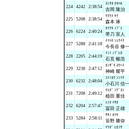
ﾖｼｵｶ ﾀｶﾊﾙ
224
4242
2:38:54
吉岡 隆治
ﾓﾘﾓﾄ ﾀｸ
225
5208
2:38:54
森本 琢
ﾀﾃﾜｷ ﾉﾌﾞﾄ
226
6224
2:40:24
帯刀 宣人
ｲﾏﾊｾ ｼｭｳｲﾁ
227
5288
2:41:18
今長谷 修
ｲｼﾐ ﾉﾌﾞﾋﾛ
228
2205
2:44:19
石見 暢浩
ｶﾝｻﾞｷ ﾖｳﾍｲ
229
3238
2:47:12
神崎 耀平
ｺｲｼｶﾜ ｼﾝｲﾁ
230
6232
2:48:04
小石川 信
ｳｴﾀﾞ ｼｹﾞﾖｼ
231
7208
2:49:12
植田 重佳
ﾄﾐﾀ ﾏｻｵ
232
6204
2:57:47
冨田 正雄
ｻｻﾉ ｶﾂﾔ
233
5284
2:58:11
笹野 勝弥
ﾏﾂﾀﾞ ﾋﾛﾌｻ