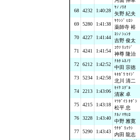
河面 伸幸
ﾔﾉ ﾉﾘｵ
68
4232
1:40:28
矢野 紀夫
ﾔｸｼｼﾞ ﾋﾛｼ
69
5280
1:41:38
薬師寺 裕
ﾖｼﾉ ｼｭﾝﾀ
70
4227
1:41:44
吉野 俊太
ｺｳｿ ﾘｭｳｼﾞ
71
4241
1:41:54
神尊 隆治
ﾅｶﾀ ﾑﾈﾉﾘ
72
6212
1:42:52
中田 宗徳
ｷﾀｶﾞﾜ ｾｲｼﾞ
73
5234
1:42:58
北川 清二
ｾｲｹ ｽｸﾞﾙ
74
2213
1:43:06
清家 卓
ﾏﾂﾀﾞｲﾗ ﾀﾀﾞｼ
75
4215
1:43:18
松平 忠
ﾅｶﾉ ﾏｻﾋﾛ
76
3228
1:43:40
中野 雅寛
ｳﾁﾀﾞ ﾘｭｳｼ
77
5290
1:43:43
内田 龍志