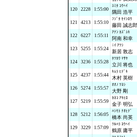
ｽﾐﾀ ｺｳﾍｲ
120
2228
1:55:00
隅田 浩平
ﾌｼﾞﾀ ｾｲｼﾛｳ
121
4213
1:55:10
藤田 誠志
ｱﾅﾝ ｶｽﾞﾕｷ
122
6227
1:55:11
阿南 和幸
ﾆｲ ｱﾂｼ
123
5255
1:55:24
新居 敦志
ﾀﾂｶﾜ ﾏｻﾔ
124
3236
1:55:28
立川 将也
ｷﾑﾗ ﾋﾃﾞｷ
125
4237
1:55:44
木村 英樹
ｵｵﾉ ﾂﾖｼ
126
5274
1:55:57
大野 剛
ｶﾈｺ ｱｷﾋﾛ
127
5219
1:55:59
金子 明弘
ﾊｼﾓﾄ ﾅｵﾋﾃﾞ
128
5212
1:56:05
橋本 尚英
ﾂﾙﾊﾗ ﾖｳﾍｲ
129
3229
1:57:09
鶴原 庸平