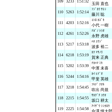
109
3233
1:51:32
玉田 直也
ﾌｼﾞｶﾜ ｻﾄｼ
110
5263
1:52:14
藤川 聡
ｺｼﾛ ｶｽﾞｷ
111
4203
1:52:16
小代 一樹
ﾅｶﾞﾉ ﾄﾗｵ
112
4261
1:52:26
永野 虎雄
ﾊﾀ ﾕｳｼﾞ
113
5217
1:53:18
波多 裕二
ｶｸ ﾏｻﾉﾘ
114
6218
1:53:19
賀来 正典
ﾅｶﾊﾏ ﾐｷ
115
5202
1:53:39
中濱 未喜
ｶｲ ﾋﾃﾞｵ
116
5244
1:54:16
甲斐 英雄
ﾌｷﾃﾞ ﾅｵｷ
117
3218
1:54:45
吹出 尚規
ｻｶｸﾞﾁ ｺｳﾀ
118
2215
1:54:55
坂口 耕太
ｱｲｻﾞﾜ ｼﾝﾀﾛｳ
119
2225
1:54:58
合澤 慎太