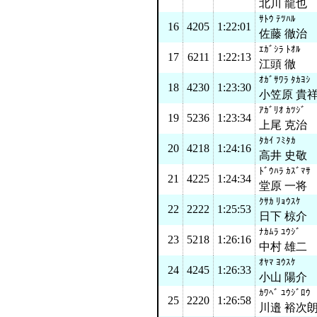
北川 龍也
ｻﾄｳ ﾃﾂﾊﾙ
16
4205
1:22:01
佐藤 徹治
ｴｶﾞｼﾗ ﾄｵﾙ
17
6211
1:22:13
江頭 徹
ｵｶﾞｻﾜﾗ ﾀｶﾖｼ
18
4230
1:23:30
小笠原 貴
ｱｶﾞﾘｵ ｶﾂｼﾞ
19
5236
1:23:34
上尾 克治
ﾀｶｲ ﾌﾐﾀｶ
20
4218
1:24:16
高井 史敬
ﾄﾞｳﾊﾗ ｶｽﾞﾏｻ
21
4225
1:24:34
堂原 一将
ｸｻｶ ﾘｮｳｽｹ
22
2222
1:25:53
日下 椋介
ﾅｶﾑﾗ ﾕｳｼﾞ
23
5218
1:26:16
中村 雄二
ｵﾔﾏ ﾖｳｽｹ
24
4245
1:26:33
小山 陽介
ｶﾜﾍﾞ ﾕｳｼﾞﾛｳ
25
2220
1:26:58
川邉 裕次