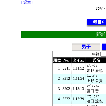
[ 退室 ]
ﾅﾝﾊﾞｰ
種目ﾒﾆ
距離 
男子
年齢
順位
No.
タイム
氏名
ﾋﾒﾉ ﾀﾂﾔ
1
2211
1:11:52
姫野 辰也
ｳｴﾉ ｺｳｷ
2
3212
1:11:54
上野 公貴
ﾌｼﾞﾀ ｽｽﾑ
3
3202
1:13:13
藤田 晋
ﾊﾏﾀﾞ ﾀﾂﾔ
4
3222
1:13:39
濱田 達也