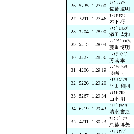
ｻﾄｳ ﾐﾁｱｷ
26
5235
1:27:00
佐藤 道明
ｷﾉｼﾀ ﾀｸﾐ
27
5211
1:27:46
木下 巧
ｿｴﾀﾞ ﾋﾛｶｽﾞ
28
3204
1:28:00
添田 宏和
ﾌｼﾞｼｹﾞ ﾋﾛｱｷ
29
5215
1:28:03
藤重 博明
ﾖｼﾅﾘ ｺｳｲﾁ
30
3227
1:28:56
芳成 幸一
ﾌｼﾞｼﾏ ﾂｶｻ
31
4206
1:29:19
藤嶋 司
ﾋﾗﾀ ｶｽﾞﾉﾘ
32
5226
1:29:20
平田 和則
ﾔﾏﾓﾄ ﾂﾖｼ
33
5267
1:29:34
山本 剛
ｼﾐｽﾞ ﾀｶﾕｷ
34
6219
1:29:43
清水 誉之
ｴﾄｳ ｼﾞｭﾝﾔ
35
4211
1:30:23
恵藤 淳矢
ﾌﾁﾉ ﾋｻﾉﾌﾞ