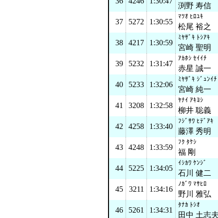
36
4246
1:30:47
渕野 寿信
ﾏﾂｵ ﾋﾛﾕｷ
37
5272
1:30:55
松尾 裕之
ﾐﾔｻﾞｷ ﾄｼｱｷ
38
4217
1:30:59
宮崎 聖明
ｱｶﾎｼ ｾｲｲﾁ
39
5232
1:31:47
赤星 誠一
ﾐﾔｻﾞｷ ｼﾞｭﾝｲﾁ
40
5233
1:32:06
宮崎 純一
ﾔﾅｲ ｱｷﾖｼ
41
3208
1:32:58
柳井 聡義
ﾌｼﾞｻﾜ ﾋﾃﾞｱｷ
42
4258
1:33:40
藤澤 秀明
ﾌｸ ﾀｹｼ
43
4248
1:33:59
福 剛
ｲｼｶﾜ ｹﾝｼﾞ
44
5225
1:34:05
石川 健二
ﾉｶﾞﾜ ﾏｻﾋﾛ
45
3211
1:34:16
野川 雅弘
ﾀﾅｶ ﾄｼｵ
46
5261
1:34:31
田中 土志