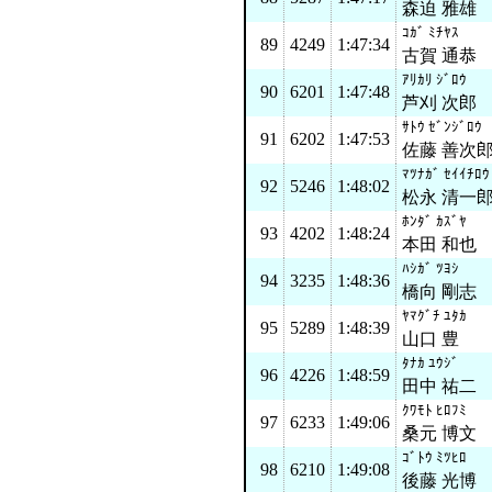
森迫 雅雄
ｺｶﾞ ﾐﾁﾔｽ
89
4249
1:47:34
古賀 通恭
ｱﾘｶﾘ ｼﾞﾛｳ
90
6201
1:47:48
芦刈 次郎
ｻﾄｳ ｾﾞﾝｼﾞﾛｳ
91
6202
1:47:53
佐藤 善次
ﾏﾂﾅｶﾞ ｾｲｲﾁﾛｳ
92
5246
1:48:02
松永 清一
ﾎﾝﾀﾞ ｶｽﾞﾔ
93
4202
1:48:24
本田 和也
ﾊｼｶﾞ ﾂﾖｼ
94
3235
1:48:36
橋向 剛志
ﾔﾏｸﾞﾁ ﾕﾀｶ
95
5289
1:48:39
山口 豊
ﾀﾅｶ ﾕｳｼﾞ
96
4226
1:48:59
田中 祐二
ｸﾜﾓﾄ ﾋﾛﾌﾐ
97
6233
1:49:06
桑元 博文
ｺﾞﾄｳ ﾐﾂﾋﾛ
98
6210
1:49:08
後藤 光博