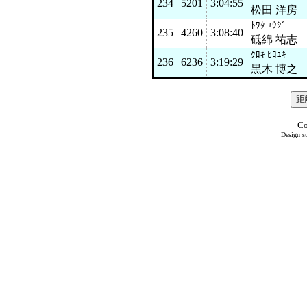
234
5201
3:04:55
松田 洋房
ﾄﾜﾀ ﾕｳｼﾞ
235
4260
3:08:40
砥綿 祐志
ｸﾛｷ ﾋﾛﾕｷ
236
6236
3:19:29
黒木 博之
Co
Design su