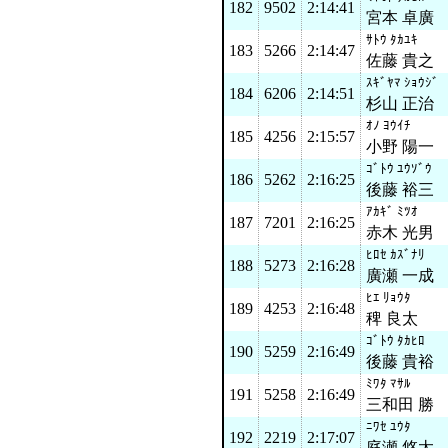
182
9502
2:14:41
宮本 卓廣
ｻﾄｳ ﾀｶﾕｷ
183
5266
2:14:47
佐藤 貴之
ｽｷﾞﾔﾏ ｼｮｳｼﾞ
184
6206
2:14:51
杉山 正治
ｵﾉ ﾖｳｲﾁ
185
4256
2:15:57
小野 陽一
ｺﾞﾄｳ ﾕｳｿﾞｳ
186
5262
2:16:25
後藤 裕三
ｱｶｷﾞ ﾐﾂｵ
187
7201
2:16:25
赤木 光男
ﾋﾛｾ ｶｽﾞﾅﾘ
188
5273
2:16:28
廣瀬 一成
ﾋｴ ﾘｮｳﾀ
189
4253
2:16:48
稗 良太
ｺﾞﾄｳ ﾀｶﾋﾛ
190
5259
2:16:49
後藤 貴裕
ﾐﾜﾀ ﾏｻﾙ
191
5258
2:16:49
三和田 勝
ﾆﾜｾ ﾕｳﾀ
192
2219
2:17:07
庭瀬 悠太