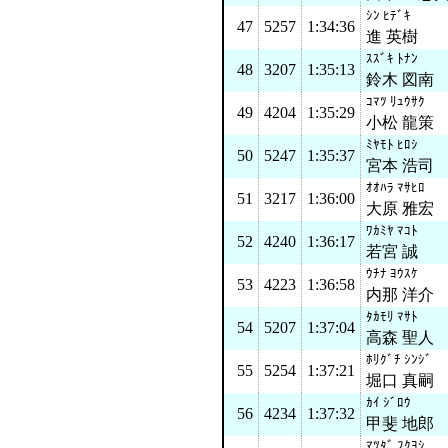
ｼﾝ ﾋﾃﾞｷ
47
5257
1:34:36
進 英樹
ｽｽﾞｷ ﾄﾅﾝ
48
3207
1:35:13
鈴木 図南
ｺﾏﾂ ﾘｭｳｻｸ
49
4204
1:35:29
小松 龍策
ﾐﾔﾓﾄ ﾋﾛｼ
50
5247
1:35:37
宮本 浩司
ｵｵﾊﾗ ﾏｻﾋﾛ
51
3217
1:36:00
大原 雅宏
ﾜｶﾐﾔ ﾏｺﾄ
52
4240
1:36:17
若宮 誠
ｳﾁﾅ ﾖｳｽｹ
53
4223
1:36:58
内那 洋介
ﾀｶﾓﾘ ﾏｻﾄ
54
5207
1:37:04
高森 聖人
ﾎﾘｸﾞﾁ ｼﾝｼﾞ
55
5254
1:37:21
堀口 真嗣
ｶｲ ｼﾞﾛｳ
56
4234
1:37:32
甲斐 地郎
ﾏﾂﾀﾞ ﾌｸﾖｼ