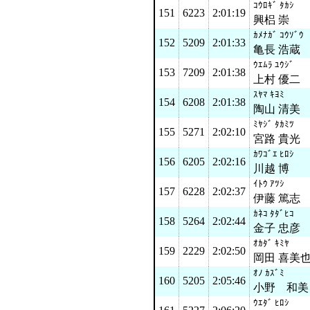
ｺｳﾛｷﾞ ﾀｶｼ
151
6223
2:01:19
興梠 崇
ｶﾒﾅｶﾞ ｺｳｿﾞｳ
152
5209
2:01:33
亀長 浩蔵
ｳｴﾑﾗ ﾕｳｼﾞ
153
7209
2:01:38
上村 優二
ｽﾔﾏ ｷﾖﾐ
154
6208
2:01:38
陶山 清美
ﾐﾔｼﾞ ﾀｶﾐﾂ
155
5271
2:02:10
宮路 貴光
ｶﾜｺﾞｴ ﾋﾛｼ
156
6205
2:02:16
川越 博
ｲﾄｳ ｱﾂｼ
157
6228
2:02:37
伊藤 篤志
ｶﾈｺ ﾀﾀﾞﾋｺ
158
5264
2:02:44
金子 忠彦
ｵｶﾀﾞ ｷﾐﾔ
159
2229
2:02:50
岡田 喜美
ｵﾉ ｶｽﾞﾐ
160
5205
2:05:46
小野 和美
ｳｴﾀﾞ ﾋﾛｼ