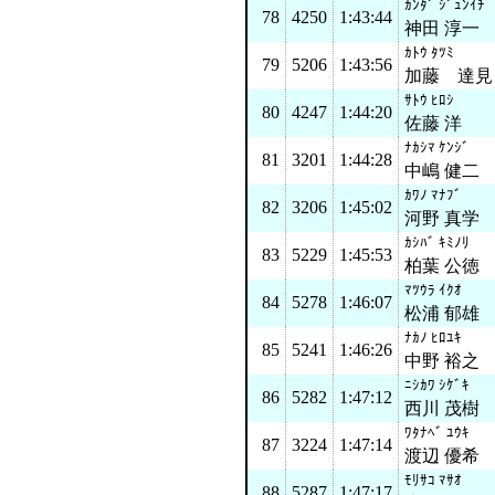
ｶﾝﾀﾞ ｼﾞｭﾝｲﾁ
78
4250
1:43:44
神田 淳一
ｶﾄｳ ﾀﾂﾐ
79
5206
1:43:56
加藤 達見
ｻﾄｳ ﾋﾛｼ
80
4247
1:44:20
佐藤 洋
ﾅｶｼﾏ ｹﾝｼﾞ
81
3201
1:44:28
中嶋 健二
ｶﾜﾉ ﾏﾅﾌﾞ
82
3206
1:45:02
河野 真学
ｶｼﾊﾞ ｷﾐﾉﾘ
83
5229
1:45:53
柏葉 公徳
ﾏﾂｳﾗ ｲｸｵ
84
5278
1:46:07
松浦 郁雄
ﾅｶﾉ ﾋﾛﾕｷ
85
5241
1:46:26
中野 裕之
ﾆｼｶﾜ ｼｹﾞｷ
86
5282
1:47:12
西川 茂樹
ﾜﾀﾅﾍﾞ ﾕｳｷ
87
3224
1:47:14
渡辺 優希
ﾓﾘｻｺ ﾏｻｵ
88
5287
1:47:17