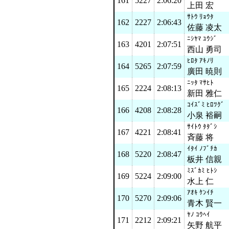
161
5227
2:06:20
上田 宏
ｻﾄｳ ﾘｮｳﾀ
162
2227
2:06:43
佐藤 凌太
ﾆｼﾔﾏ ﾕｳｼﾞ
163
4201
2:07:51
西山 勇司
ﾋﾛﾀ ｱｷﾉﾘ
164
5265
2:07:59
廣田 暁則
ﾆｯﾀ ﾏｻﾋﾄ
165
2224
2:08:13
新田 雅仁
ｺｲｽﾞﾐ ﾋﾛﾂｸﾞ
166
4208
2:08:28
小泉 裕嗣
ｻｲﾄｳ ﾀﾀﾞｼ
167
4221
2:08:41
斉藤 将
ｲﾀｲ ﾉﾌﾞﾁｶ
168
5220
2:08:47
板井 信親
ﾐｽﾞｶﾐ ﾋﾄｼ
169
5224
2:09:00
水上 仁
ｱｵｷ ｹﾝｲﾁ
170
5270
2:09:06
青木 賢一
ﾔﾉ ｺｳﾍｲ
171
2212
2:09:21
矢野 航平