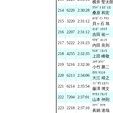
横井 聖太
ｸﾜﾊﾞﾗ ｶｽﾞﾋﾛ
214
6220
2:30:28
桑原 和宏
ｶｲｶﾞｲｼ ｱｷﾗ
215
3220
2:31:12
貝ヶ石 旭
ﾖｼﾀﾞ ﾕｳｲﾁ
216
2207
2:31:12
吉田 祐一
ｳﾁﾀﾞ ﾖｼﾉﾘ
217
5222
2:31:23
内田 良則
ｳｴﾀﾞ ﾐﾈﾉﾘ
218
4255
2:32:35
上田 峰敬
ｺﾀｹ ｶﾂｼﾞ
219
5216
2:32:36
小竹 勝二
ｵｵｴ ﾔｽﾕｷ
220
6213
2:34:06
大江 靖之
ﾌｼﾞｻﾜ ﾋﾛﾌﾐ
221
6214
2:35:54
藤澤 博文
ﾔﾏﾓﾄ ﾅｶﾉﾘ
222
7204
2:37:01
山本 仲則
ﾏﾅﾍﾞ ﾀﾂﾔ
223
2218
2:37:16
眞鍋 達哉