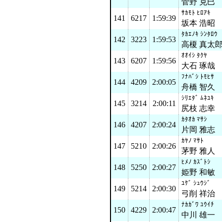
菅野 克巳
ｻｶﾓﾄ ﾋﾛｱｷ
141
6217
1:59:39
坂本 浩昭
ﾀｶｴﾉｷ ｼﾝﾀﾛｳ
142
3223
1:59:53
高榎 真太
ｵｵｲｼ ﾀｸﾔ
143
6207
1:59:56
大石 琢哉
ﾌﾅﾊﾞｼ ﾄﾓﾋｻ
144
4209
2:00:05
舟橋 智久
ｼﾘｴﾀﾞ ﾑﾈﾕｷ
145
3214
2:00:11
尻枝 志幸
ｶﾀｵｶ ﾏｻｼ
146
4207
2:00:24
片岡 雅志
ｶﾔﾉ ﾏｻﾄ
147
5210
2:00:26
茅野 雅人
ﾋﾒﾉ ｶｽﾞﾄｼ
148
5250
2:00:27
姫野 和敏
ﾕｹﾞ ｼｭｳｼﾞ
149
5214
2:00:30
弓削 祥治
ﾅｶｶﾞﾜ ﾕｳｲﾁ
150
4229
2:00:47
中川 雄一