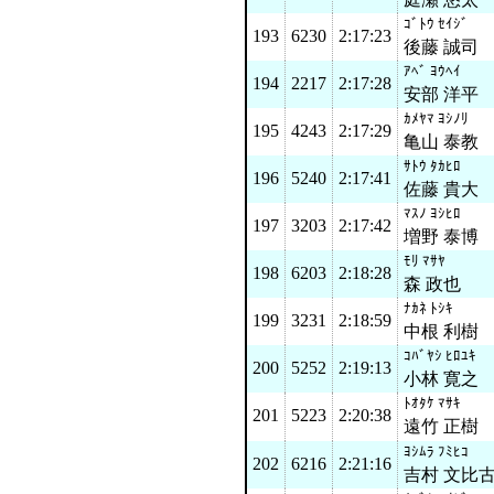
ｺﾞﾄｳ ｾｲｼﾞ
193
6230
2:17:23
後藤 誠司
ｱﾍﾞ ﾖｳﾍｲ
194
2217
2:17:28
安部 洋平
ｶﾒﾔﾏ ﾖｼﾉﾘ
195
4243
2:17:29
亀山 泰教
ｻﾄｳ ﾀｶﾋﾛ
196
5240
2:17:41
佐藤 貴大
ﾏｽﾉ ﾖｼﾋﾛ
197
3203
2:17:42
増野 泰博
ﾓﾘ ﾏｻﾔ
198
6203
2:18:28
森 政也
ﾅｶﾈ ﾄｼｷ
199
3231
2:18:59
中根 利樹
ｺﾊﾞﾔｼ ﾋﾛﾕｷ
200
5252
2:19:13
小林 寛之
ﾄｵﾀｹ ﾏｻｷ
201
5223
2:20:38
遠竹 正樹
ﾖｼﾑﾗ ﾌﾐﾋｺ
202
6216
2:21:16
吉村 文比