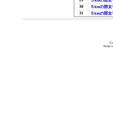
５kmの部
30
５kmの部女
31
５kmの部
Co
Design su