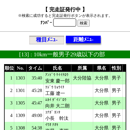
【 完走証発行中 】
※検索に成功すると完走証発行ボタンが表示されます。
ﾅﾝﾊﾞｰ
種目ﾒﾆｭ-
距離ﾒﾆｭ-
[13] : 10km一般男子29歳以下の部
順位
No.
タイム
氏名
所属
県名
性別
ｱﾝﾄﾞｳ ｹｲｲﾁﾛｳ
1
1303
35:40
大分陸協
大分県
男子
安東 慶一郎
ｸﾄﾞｳ ﾘｮｳｲﾁ
2
1301
45:28
大分県
男子
工藤 遼一
ﾑｶｲ ﾀﾞｲｼﾞﾛｳ
3
1305
45:47
大分県
男子
向井 大二朗
ｺﾅｶﾞ ｶﾝﾀ
4
1309
49:00
大分県
男子
小長 幹汰
ｲﾜｵ ﾅｵｷ
5
1308
54:38
大分県
男子