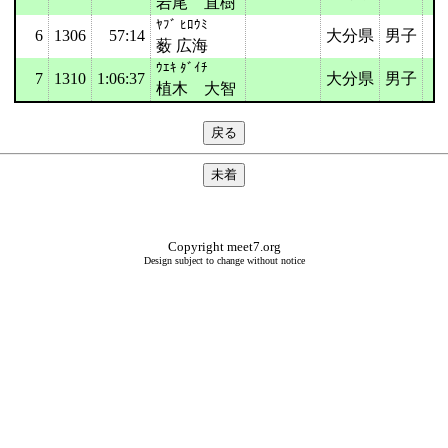
岩尾 直樹
ﾔﾌﾞ ﾋﾛｳﾐ
6
1306
57:14
大分県
男子
薮 広海
ｳｴｷ ﾀﾞｲﾁ
7
1310
1:06:37
大分県
男子
植木 大智
Copyright meet7.org
Design subject to change without notice