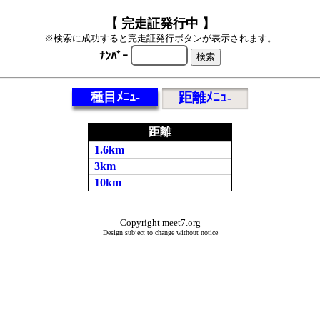
【 完走証発行中 】
※検索に成功すると完走証発行ボタンが表示されます。
ﾅﾝﾊﾞｰ
種目ﾒﾆｭ-
距離ﾒﾆｭ-
距離
1.6km
3km
10km
Copyright meet7.org
Design subject to change without notice