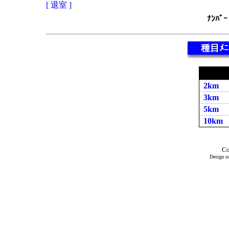
[ 退室 ]
ﾅﾝﾊﾞｰ
種目ﾒﾆ
2km
3km
5km
10km
Co
Design su