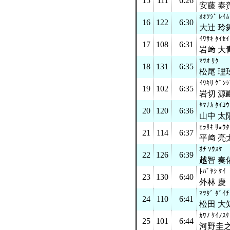
15
111
6:26
安藤 泰
ｵｵﾂｼﾞ ﾚｲﾑ
16
122
6:30
大辻 玲
ｲﾜｻｷ ﾀｲｾｲ
17
108
6:31
岩﨑 大
ﾏﾂｵ ﾘｸ
18
131
6:35
松尾 理
ｲﾜｷﾘ ｹﾞﾝｼ
19
102
6:35
岩切 源
ﾔﾏﾅｶ ﾀｲﾖｳ
20
120
6:36
山中 太
ﾋﾗｻｷ ﾘｮｳﾀ
21
114
6:37
平﨑 亮
ｵﾁ ｿｳｽｹ
22
126
6:39
越智 奏
ﾄﾊﾞﾔｼ ｹｲ
23
130
6:40
外林 慶
ﾏﾂﾀﾞ ﾀﾞｲﾁ
24
110
6:41
松田 大
ｶﾜﾉ ｹｲﾉｽｹ
25
101
6:44
河野圭