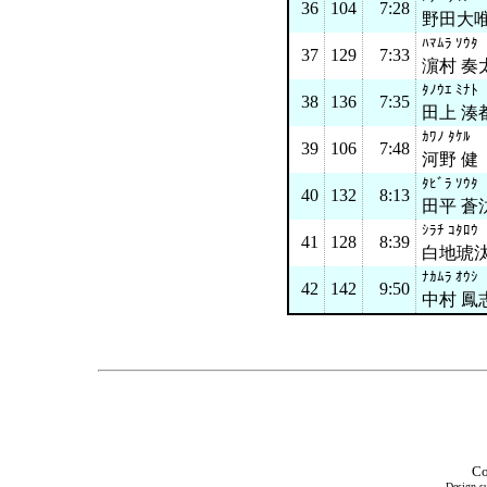
36
104
7:28
野田大
ﾊﾏﾑﾗ ｿｳﾀ
37
129
7:33
濵村 奏
ﾀﾉｳｴ ﾐﾅﾄ
38
136
7:35
田上 湊
ｶﾜﾉ ﾀｹﾙ
39
106
7:48
河野 健
ﾀﾋﾞﾗ ｿｳﾀ
40
132
8:13
田平 蒼
ｼﾗﾁ ｺﾀﾛｳ
41
128
8:39
白地琥
ﾅｶﾑﾗ ｵｳｼ
42
142
9:50
中村 鳳
Co
Design su