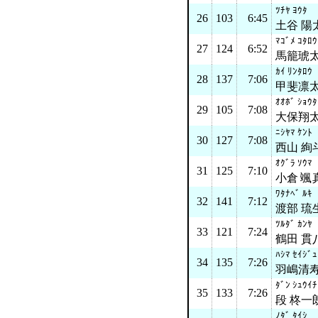
ﾂﾁﾔ ﾖｳﾀ
26
103
6:45
土谷 陽
ﾏｺﾞﾒ ｺﾀﾛｳ
27
124
6:52
馬籠琥
ｶｲ ﾘﾝﾀﾛｳ
28
137
7:06
甲斐凛
ｵｵﾎﾞ ｼｮｳﾀ
29
105
7:08
大保翔
ﾆｼﾔﾏ ｹﾝﾄ
30
127
7:08
西山 絢
ｵｸﾞﾗ ｿｳﾏ
31
125
7:10
小倉 颯
ﾜﾀﾅﾍﾞ ﾙｷ
32
141
7:12
渡部 琉
ﾂﾙﾀﾞ ｶﾝﾔ
33
121
7:24
鶴田 貫
ﾊｼﾏ ｾｲｼﾞｭ
34
135
7:26
羽嶋清
ﾀﾞﾝ ｼｭｳｲﾁ
35
133
7:26
段 柊一
ﾉﾀﾞ ﾀｲｼ