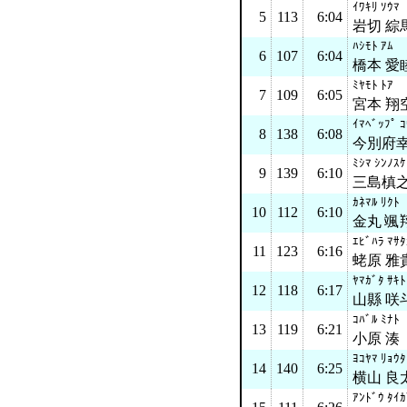
ｲﾜｷﾘ ｿｳﾏ
5
113
6:04
岩切 綜
ﾊｼﾓﾄ ｱﾑ
6
107
6:04
橋本 愛
ﾐﾔﾓﾄ ﾄｱ
7
109
6:05
宮本 翔
ｲﾏﾍﾞｯﾌﾟ ｺ
8
138
6:08
今別府
ﾐｼﾏ ｼﾝﾉｽｹ
9
139
6:10
三島槙
ｶﾈﾏﾙ ﾘｸﾄ
10
112
6:10
金丸 颯
ｴﾋﾞﾊﾗ ﾏｻﾀ
11
123
6:16
蛯原 雅
ﾔﾏｶﾞﾀ ｻｷﾄ
12
118
6:17
山縣 咲
ｺﾊﾞﾙ ﾐﾅﾄ
13
119
6:21
小原 湊
ﾖｺﾔﾏ ﾘｮｳﾀ
14
140
6:25
横山 良
ｱﾝﾄﾞｳ ﾀｲｶ