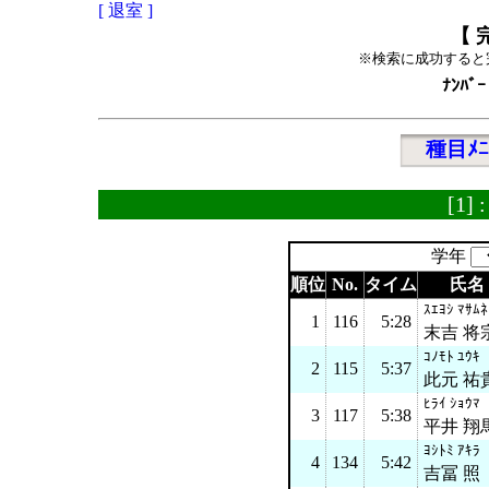
[ 退室 ]
【 
※検索に成功すると
ﾅﾝﾊﾞｰ
種目ﾒﾆ
[1]
学年
順位
No.
タイム
氏名
ｽｴﾖｼ ﾏｻﾑﾈ
1
116
5:28
末吉 将
ｺﾉﾓﾄ ﾕｳｷ
2
115
5:37
此元 祐
ﾋﾗｲ ｼｮｳﾏ
3
117
5:38
平井 翔
ﾖｼﾄﾐ ｱｷﾗ
4
134
5:42
吉冨 照