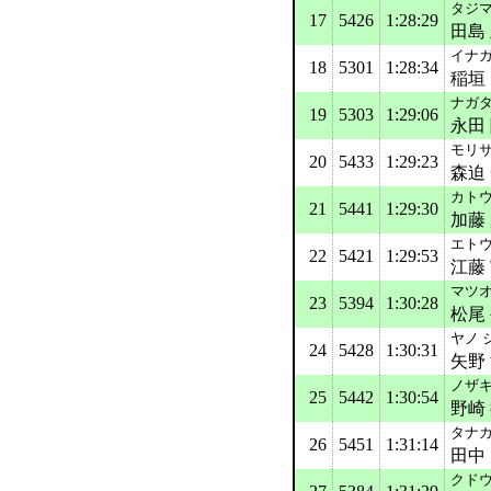
タジマ
17
5426
1:28:29
田島
イナガ
18
5301
1:28:34
稲垣
ナガタ
19
5303
1:29:06
永田
モリサ
20
5433
1:29:23
森迫
カトウ
21
5441
1:29:30
加藤
エトウ
22
5421
1:29:53
江藤
マツオ
23
5394
1:30:28
松尾
ヤノ 
24
5428
1:30:31
矢野
ノザキ
25
5442
1:30:54
野崎
タナカ
26
5451
1:31:14
田中
クドウ