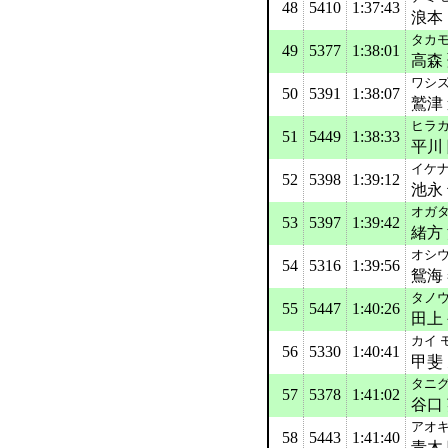
48
5410
1:37:43
浪本
タカモ
49
5377
1:38:01
高森
ワシズ
50
5391
1:38:07
鷲津
ヒラカ
51
5449
1:38:33
平川
イケナ
52
5398
1:39:12
池永
オガタ
53
5397
1:39:42
緒方
オシウ
54
5316
1:39:56
鴛海
タノウ
55
5447
1:40:26
田上
カイ 
56
5330
1:40:41
甲斐
タニグ
57
5378
1:41:02
谷口
アオキ
58
5443
1:41:40
青木