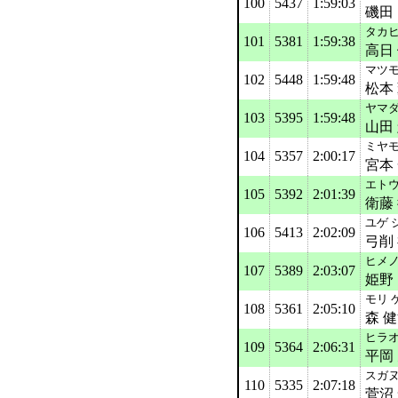
100
5437
1:59:03
磯田
タカヒ
101
5381
1:59:38
高日
マツモ
102
5448
1:59:48
松本
ヤマダ
103
5395
1:59:48
山田
ミヤモ
104
5357
2:00:17
宮本
エトウ
105
5392
2:01:39
衛藤
ユゲ 
106
5413
2:02:09
弓削
ヒメ
107
5389
2:03:07
姫野
モリ 
108
5361
2:05:10
森 
ヒラオ
109
5364
2:06:31
平岡
スガヌ
110
5335
2:07:18
菅沼