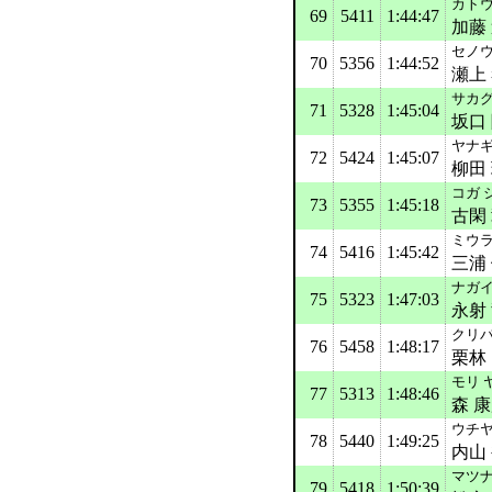
カトウ
69
5411
1:44:47
加藤
セノウ
70
5356
1:44:52
瀬上
サカグ
71
5328
1:45:04
坂口
ヤナギ
72
5424
1:45:07
柳田
コガ 
73
5355
1:45:18
古閑
ミウラ
74
5416
1:45:42
三浦
ナガイ
75
5323
1:47:03
永射
クリバ
76
5458
1:48:17
栗林
モリ 
77
5313
1:48:46
森 
ウチヤ
78
5440
1:49:25
内山
マツナ
79
5418
1:50:39