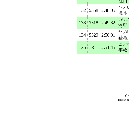
江口
ハシモ
132
5358
2:48:05
橋本
カワノ
133
5318
2:49:32
河野
ヤブキ
134
5329
2:50:01
薮亀
ヒラマ
135
5311
2:51:45
平松
Co
Design su