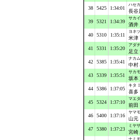
ハセガ
38
5425
1:34:01
長谷
サカイ
39
5321
1:34:39
酒井
ヨネヅ
40
5310
1:35:11
米津
アダチ
41
5331
1:35:20
足立
ナカム
42
5385
1:35:41
中村
サカモ
43
5339
1:35:51
坂本
キタ 
44
5386
1:37:05
喜多
マエダ
45
5324
1:37:10
前田
ヤマモ
46
5400
1:37:16
山元
ミヤザ
47
5380
1:37:23
宮崎
ナミモ