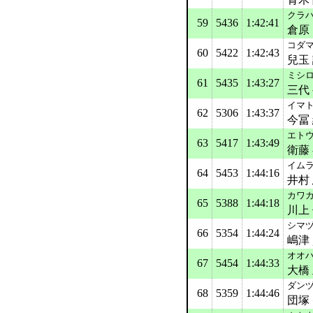
クラハ
59
5436
1:42:41
倉原
コダマ
60
5422
1:42:43
兒玉
ミシロ
61
5435
1:43:27
三代
イマト
62
5306
1:43:37
今冨
エトウ
63
5417
1:43:49
衛藤
イムラ
64
5453
1:44:16
井村
カワカ
65
5388
1:44:18
川上
シマヅ
66
5354
1:44:24
嶋津
オオハ
67
5454
1:44:33
大橋
ダンヅ
68
5359
1:44:46
団塚