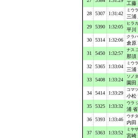
27
5384
1:31:29
工藤
ミウラ
28
5307
1:31:42
三浦
ヒラ
29
5390
1:32:05
平川
クラハ
30
5314
1:32:06
倉原
ナス 
31
5450
1:32:57
那須
ミウラ
32
5365
1:33:04
三浦
ソノダ
33
5408
1:33:24
園田
コマツ
34
5414
1:33:29
小松
ウラ 
35
5325
1:33:32
浦 
ウチダ
36
5393
1:33:46
内田
ミヤザ
37
5363
1:33:52
宮崎