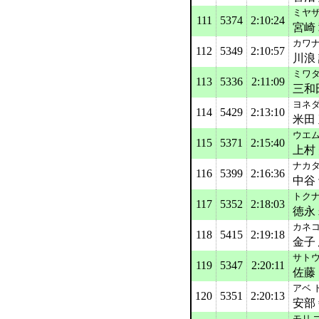
ミヤザ
111
5374
2:10:24
宮崎
カワナ
112
5349
2:10:57
川浪
ミワタ
113
5336
2:11:09
三和
ヨネダ
114
5429
2:13:10
米田
ウエム
115
5371
2:15:40
上村
ナカタ
116
5399
2:16:36
中谷
トクナ
117
5352
2:18:03
徳永
カネコ
118
5415
2:19:18
金子
サト
119
5347
2:20:11
佐藤
アベ 
120
5351
2:20:13
安部
モリ 