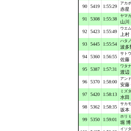
アカボ
90
5419
1:55:29
赤星
ヤマカ
91
5308
1:55:38
山川
ウエム
92
5423
1:55:49
上村
ハタノ
93
5445
1:55:54
波多
サト
94
5360
1:56:55
佐藤
ワタナ
95
5387
1:57:31
渡辺
アンド
96
5370
1:58:00
安藤
ミズタ
97
5420
1:58:13
水田
サカモ
98
5362
1:58:35
坂本
ホリ 
99
5350
1:59:01
堀 
イソダ