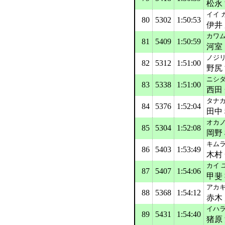
松永
イイ 
80
5302
1:50:53
伊井
カワ
81
5409
1:50:59
河室
ノジリ
82
5312
1:51:00
野尻
ニシダ
83
5338
1:51:00
西田
タナカ
84
5376
1:52:04
田中
オカノ
85
5304
1:52:08
岡野
キムラ
86
5403
1:53:49
木村
カイ 
87
5407
1:54:06
甲斐
アカキ
88
5368
1:54:12
赤木
イハラ
89
5431
1:54:40
猪原