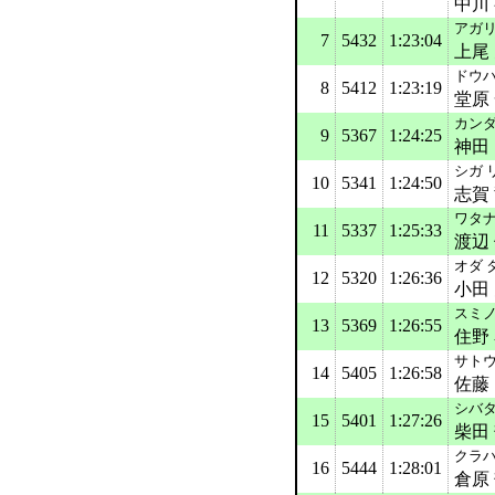
中川
アガリ
7
5432
1:23:04
上尾
ドウハ
8
5412
1:23:19
堂原
カン
9
5367
1:24:25
神田
シガ 
10
5341
1:24:50
志賀
ワタナ
11
5337
1:25:33
渡辺
オダ 
12
5320
1:26:36
小田
スミノ
13
5369
1:26:55
住野
サト
14
5405
1:26:58
佐藤
シバタ
15
5401
1:27:26
柴田
クラハ
16
5444
1:28:01
倉原