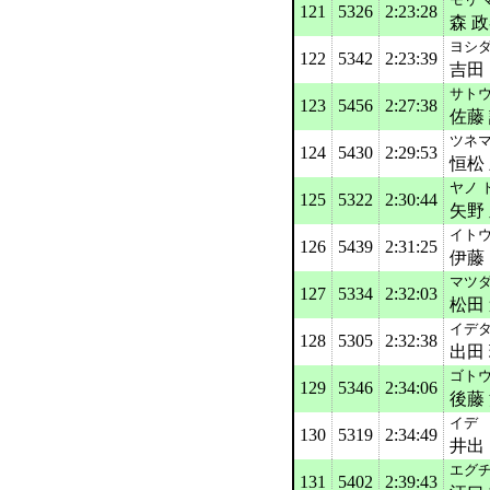
121
5326
2:23:28
森 
ヨシ
122
5342
2:23:39
吉田
サトウ
123
5456
2:27:38
佐藤
ツネマ
124
5430
2:29:53
恒松
ヤノ 
125
5322
2:30:44
矢野
イト
126
5439
2:31:25
伊藤
マツダ
127
5334
2:32:03
松田
イデタ
128
5305
2:32:38
出田
ゴトウ
129
5346
2:34:06
後藤
イデ
130
5319
2:34:49
井出
エグチ
131
5402
2:39:43