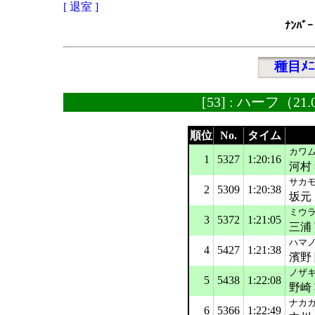
[ 退室 ]
ﾅﾝﾊﾞｰ
種目ﾒﾆ
[53] : ハーフ（2
順位
No.
タイム
カワム
1
5327
1:20:16
河村
サカモ
2
5309
1:20:38
坂元
ミウラ
3
5372
1:21:05
三浦
ハマノ
4
5427
1:21:38
濱野
ノザキ
5
5438
1:22:08
野崎
ナカガ
6
5366
1:22:49