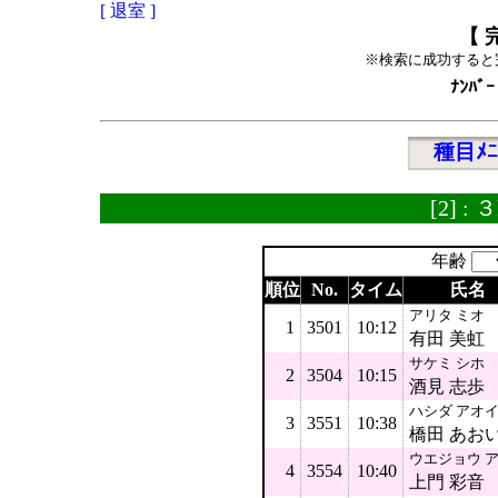
[ 退室 ]
【 
※検索に成功すると
ﾅﾝﾊﾞｰ
種目ﾒﾆ
[2] 
年齢
順位
No.
タイム
氏名
アリタ ミオ
1
3501
10:12
有田 美虹
サケミ シホ
2
3504
10:15
酒見 志歩
ハシダ アオ
3
3551
10:38
橋田 あお
ウエジョウ 
4
3554
10:40
上門 彩音