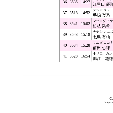
36
3535
14:27
江里口 優
テシマ リノ
37
3518
14:52
手嶋 梨乃
マツエダ ア
38
3541
15:02
松枝 采希
ナナシマ ユ
39
3543
15:18
七島 有柚
マエダ ココ
40
3534
15:28
前田 心絆
ホリエ カホ
41
3528
16:54
堀江 花穂
Co
Design su