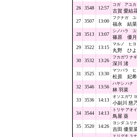
コガ アユカ
26
3548
12:57
古賀 愛結
フクナガ ユ
27
3507
13:00
福永 結菜
シノハラ ユ
28
3513
13:07
篠原 優月
マルノ ヒヨ
29
3522
13:15
丸野 ひよ
フカガワ ナ
30
3532
13:26
深川 渚
マツバラ ヒ
31
3525
13:30
松原 妃希
ハヤシ ハナ
32
3546
13:56
林 羽菜
オソエガワ 
33
3536
14:13
小副川 慈
トリヤ アオ
34
3544
14:13
鳥屋 葵
ヨシダ ユリ
35
3520
14:26
吉田 優里
エリグチ ユ