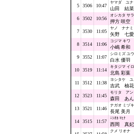
ヤマダ ユナ
5
3506
10:47
山田 結菜
オシカタ サ
6
3502
10:56
押方 咲空
ヤノ ナナミ
7
3530
11:05
矢野 七愛
コジマ キワ
8
3514
11:06
小嶋 希和
シロミズ ユ
9
3552
11:07
白水 優羽
キタジマ イ
10
3519
11:14
北島 彩葉
ヨシタケ ユ
11
3512
11:38
吉武 柚花
モリタ アン
12
3523
11:45
森田 あん
ナガオ ミヅ
13
3521
11:46
長尾 美月
ﾆｼｵｶ ﾏﾋﾅ
14
3515
11:57
西岡 真妃
クメ リオナ