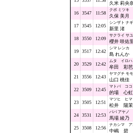
15
3537
11:58
久米 莉央
クボ ミツキ
16
3547
11:58
久保 美月
シンザト ナ
17
3545
12:05
新里 渚
サクライ サ
18
3550
12:09
櫻井 咲佑
シマ レンカ
19
3517
12:42
島 れんか
ムタ イロハ
20
3529
12:42
牟田 彩芭
ヤマグチ モ
21
3556
12:43
山口 桃佳
マトバ ココ
22
3509
12:45
的場 心虹
マツヒ ヒマ
23
3505
12:51
松井 陽茉
ババ アヤノ
24
3531
12:53
馬場 綾乃
ナカシマ ア
25
3508
12:56
中嶋 碧