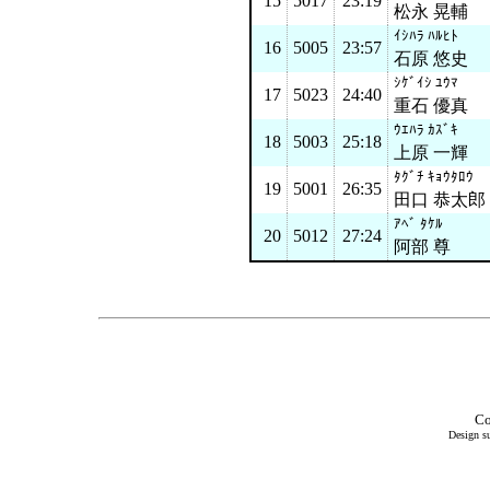
15
5017
23:19
松永 晃輔
ｲｼﾊﾗ ﾊﾙﾋﾄ
16
5005
23:57
石原 悠史
ｼｹﾞｲｼ ﾕｳﾏ
17
5023
24:40
重石 優真
ｳｴﾊﾗ ｶｽﾞｷ
18
5003
25:18
上原 一輝
ﾀｸﾞﾁ ｷｮｳﾀﾛｳ
19
5001
26:35
田口 恭太郎
ｱﾍﾞ ﾀｹﾙ
20
5012
27:24
阿部 尊
Co
Design su