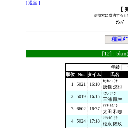
[ 退室 ]
【 
※検索に成功すると
ﾅﾝﾊﾞｰ
種目ﾒﾆ
[12] :
年齢
順位
No.
タイム
氏名
ｶﾗｶﾏ ﾕｳﾔ
1
5021
16:10
唐鎌 悠也
ﾐｳﾗ ｼｭｳ
2
5019
16:15
三浦 蹴生
ｵｵﾀ ｶｽﾞｼ
3
6602
16:37
太田 和志
ﾏﾂﾅｶﾞ ﾘｸ
4
5024
17:18
松永 陸玖