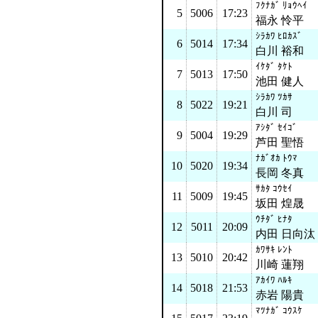
ﾌｸﾅｶﾞ ﾘｮｳﾍｲ
5
5006
17:23
福永 怜平
ｼﾗｶﾜ ﾋﾛｶｽﾞ
6
5014
17:34
白川 裕和
ｲｹﾀﾞ ﾀｹﾄ
7
5013
17:50
池田 健人
ｼﾗｶﾜ ﾂｶｻ
8
5022
19:21
白川 司
ｱｼﾀﾞ ｾｲｺﾞ
9
5004
19:29
芦田 聖悟
ﾅｶﾞｵｶ ﾄｳﾏ
10
5020
19:34
長岡 冬真
ｻｶﾀ ｺｳｾｲ
11
5009
19:45
坂田 煌晟
ｳﾁﾀﾞ ﾋﾅﾀ
12
5011
20:09
内田 日向汰
ｶﾜｻｷ ﾚﾝﾄ
13
5010
20:42
川崎 蓮翔
ｱｶｲﾜ ﾊﾙｷ
14
5018
21:53
赤岩 陽貴
ﾏﾂﾅｶﾞ ｺｳｽｹ