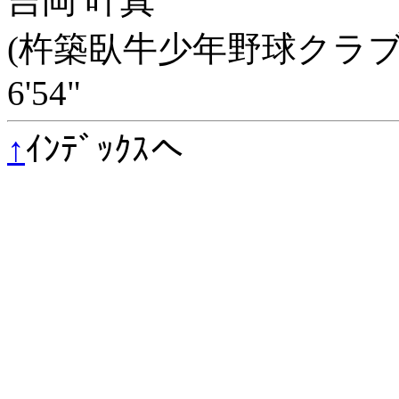
吉岡 叶真
(杵築臥牛少年野球クラブ
6'54"
↑
ｲﾝﾃﾞｯｸｽへ