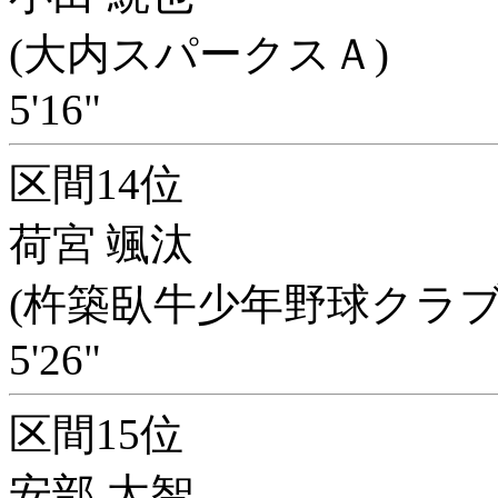
(大内スパークスＡ)
5'16"
区間14位
荷宮 颯汰
(杵築臥牛少年野球クラブ
5'26"
区間15位
安部 太智