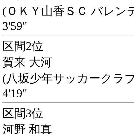
(ＯＫＹ山香ＳＣ バレン
3'59"
区間2位
賀来 大河
(八坂少年サッカークラブ
4'19"
区間3位
河野 和真