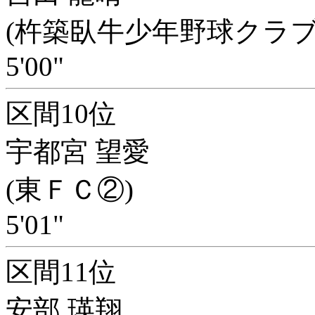
(杵築臥牛少年野球クラブ
5'00"
区間10位
宇都宮 望愛
(東ＦＣ②)
5'01"
区間11位
安部 瑛翔