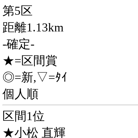
第5区
距離1.13km
-確定-
★=区間賞
◎=新,▽=ﾀｲ
個人順
区間1位
★小松 直輝