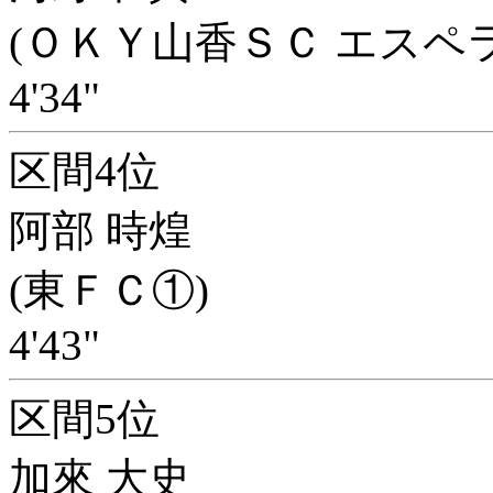
(ＯＫＹ山香ＳＣ エスペ
4'34"
区間4位
阿部 時煌
(東ＦＣ①)
4'43"
区間5位
加來 大史