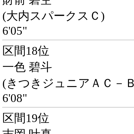
(大内スパークスＣ)
6'05"
区間18位
一色 碧斗
(きつきジュニアＡＣ－Ｂ
6'08"
区間19位