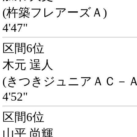
(杵築フレアーズＡ)
4'47"
区間6位
木元 逞人
(きつきジュニアＡＣ－Ａ
4'52"
区間6位
山平 尚輝