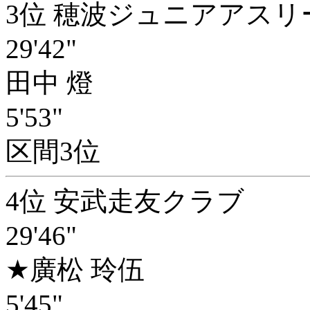
3位 穂波ジュニアアス
29'42"
田中 燈
5'53"
区間3位
4位 安武走友クラブ
29'46"
★廣松 玲伍
5'45"