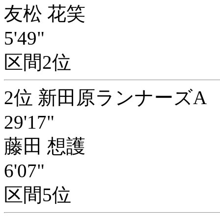
友松 花笑
5'49"
区間2位
2位 新田原ランナーズA
29'17"
藤田 想護
6'07"
区間5位