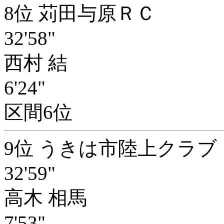
8位 苅田与原ＲＣ
32'58"
西村 結
6'24"
区間6位
9位 うきは市陸上クラブ
32'59"
高木 相馬
7'53"