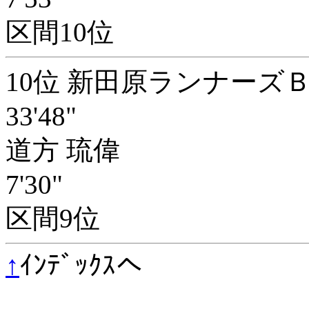
区間10位
10位 新田原ランナーズ
33'48"
道方 琉偉
7'30"
区間9位
↑
ｲﾝﾃﾞｯｸｽへ