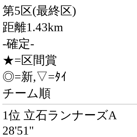
第5区(最終区)
距離1.43km
-確定-
★=区間賞
◎=新,▽=ﾀｲ
チーム順
1位 立石ランナーズA
28'51"